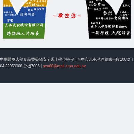
中國醫藥大學食品暨藥物安全碩士學位學程 ∣ 台中市北屯區經貿路一段100號 ∣
04-22053366 分機7005 ∣
aca60@mail.cmu.edu.tw